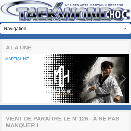
Panneau de gestion des cookies
A LA UNE
MARTIAL HIT
Previous
Next
VIENT DE PARAÎTRE LE N°126 - À NE PAS
MANQUER !