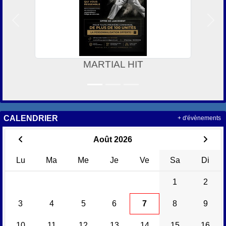
Précedent
Suiv
MARTIAL HIT
CALENDRIER
+ d'évènements
Août 2026
Lu
Ma
Me
Je
Ve
Sa
Di
1
2
3
4
5
6
7
8
9
10
11
12
13
14
15
16